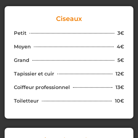
Ciseaux
Petit
3€
Moyen
4€
Grand
5€
Tapissier et cuir
12€
Coiffeur professionnel
13€
Toiletteur
10€