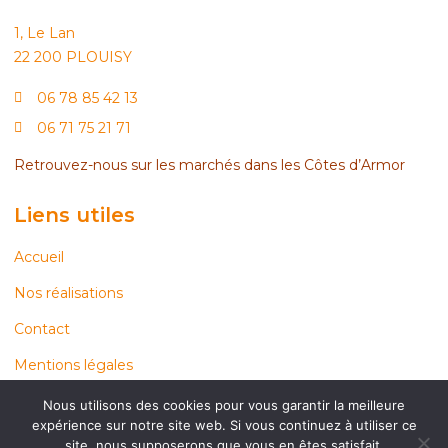
1, Le Lan
22 200 PLOUISY
06 78 85 42 13
06 71 75 21 71
Retrouvez-nous sur les marchés dans les Côtes d’Armor
Liens utiles
Accueil
Nos réalisations
Contact
Mentions légales
Politique de confidentialité
Nous utilisons des cookies pour vous garantir la meilleure
expérience sur notre site web. Si vous continuez à utiliser ce
site, nous supposerons que vous en êtes satisfait.